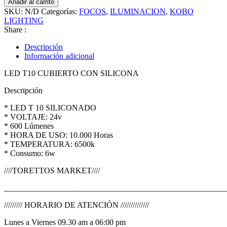
Añadir al carrito
Led
SKU:
N/D
Categorías:
FOCOS
,
ILUMINACION
,
KOBO
Siliconado
LIGHTING
T10
Share :
24v
Bus
Descripción
Camion
Información adicional
cantidad
LED T10 CUBIERTO CON SILICONA
Descripción
* LED T 10 SILICONADO
* VOLTAJE: 24v
* 600 Lúmenes
* HORA DE USO: 10.000 Horas
* TEMPERATURA: 6500k
* Consumo: 6w
////TORETTOS MARKET////
_______________________________________________________
///////// HORARIO DE ATENCIÓN //////////////
Lunes a Viernes 09.30 am a 06:00 pm