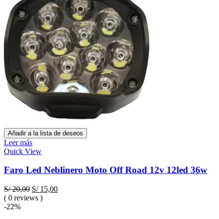
Añadir a la lista de deseos
Leer más
Quick View
Faro Led Neblinero Moto Off Road 12v 12led 36w
El
El
S/
20,00
S/
15,00
precio
precio
( 0 reviews )
original
actual
-22%
era:
es: