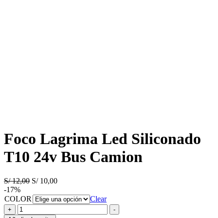
Foco Lagrima Led Siliconado
T10 24v Bus Camion
El
El
S/
12,00
S/
10,00
precio
precio
-17%
original
actual
COLOR
Clear
era:
es:
Foco
+
-
S/ 12,00.
S/ 10,00.
Lagrima